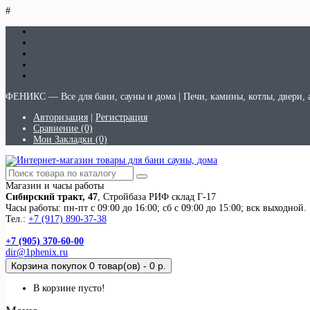
#
ФЕНИКС — Все для бани, сауны и дома | Печи, камины, котлы, двери, 
Авторизация
|
Регистрация
Сравнение (0)
Мои Закладки (0)
Магазин и часы работы
Сибирский тракт, 47
, Стройбаза РИФ склад Г-17
Часы работы: пн-пт с 09:00 до 16:00; сб с 09:00 до 15:00; вск выходной.
Тел.:
+7 (917) 890-37-38
+7 (905) 370-60-00
dir@1phenix.ru
Корзина покупок
0 товар(ов) - 0 р.
В корзине пусто!