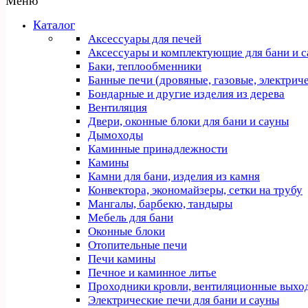
Меню
Каталог
Аксессуары для печей
Аксессуары и комплектующие для бани и 
Баки, теплообменники
Банные печи (дровяные, газовые, электрич
Бондарные и другие изделия из дерева
Вентиляция
Двери, оконные блоки для бани и сауны
Дымоходы
Каминные принадлежности
Камины
Камни для бани, изделия из камня
Конвектора, экономайзеры, сетки на трубу
Мангалы, барбекю, тандыры
Мебель для бани
Оконные блоки
Отопительные печи
Печи камины
Печное и каминное литье
Проходники кровли, вeнтиляционные выхо
Электрические печи для бани и сауны