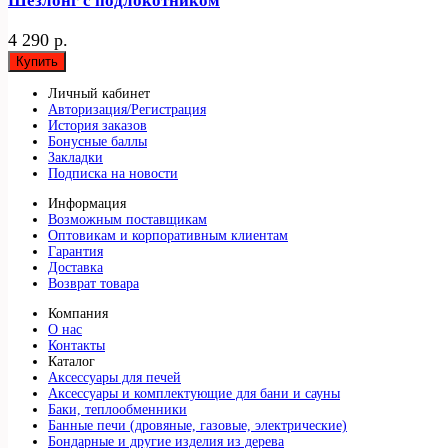
Шезлонг с подлокотником
4 290 р.
Купить
Личный кабинет
Авторизация/Регистрация
История заказов
Бонусные баллы
Закладки
Подписка на новости
Информация
Возможным поставщикам
Оптовикам и корпоративным клиентам
Гарантия
Доставка
Возврат товара
Компания
О нас
Контакты
Каталог
Аксессуары для печей
Аксессуары и комплектующие для бани и сауны
Баки, теплообменники
Банные печи (дровяные, газовые, электрические)
Бондарные и другие изделия из дерева