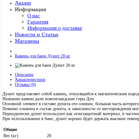
Акции
Информация
О нас
Гарантия
Информация о доставке
Новости и Статьи
Магазины
Камень для бани Дунит 20 кг
Описание
Характеристики
Отзывы (0)
Дунит представляет собой камень, относящийся к магматическим пород
Название камню дали новозеландские горы Дун.
Основной элемент в составе дунита-это оливин, большая часть которого
Помимо оливина в состав дунита, в зависимости от месторождения мог
Периодически дунит используют как огнезащитный материал, в частнос
При использовании в бане, дунит хорошо будет держать высокие темпера
Общие
Вес (кг)
20