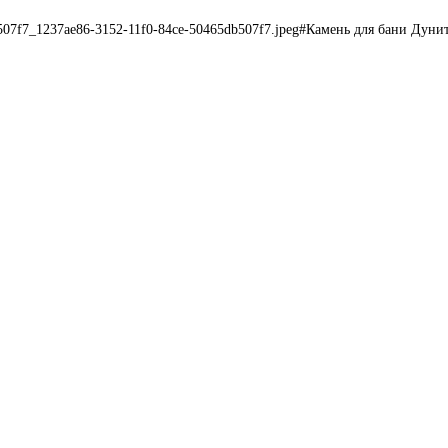
b507f7_1237ae86-3152-11f0-84ce-50465db507f7.jpeg#Камень для бани Дунит