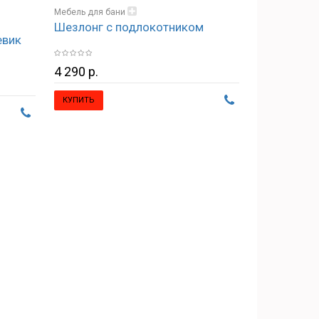
Мебель для бани
Шезлонг с подлокотником
Стулья, кресла, табуретки
евик
4 290 р.
КУПИТЬ