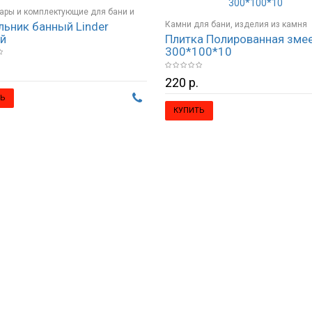
ары и комплектующие для бани и
льник банный Linder
Камни для бани, изделия из камня
й
Плитка Полированная зме
ие, светильники
300*100*10
220 р.
Ь
КУПИТЬ