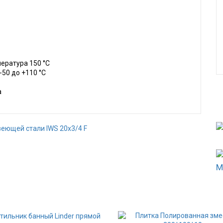
ература 150 °С
50 до +110 °С
а
еющей стали IWS 20х3/4 F
М