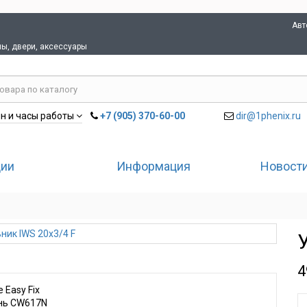
Авт
лы, двери, аксессуары
+7 (905) 370-60-00
dir@1phenix.ru
н и часы работы
ции
Информация
Новости
4
Easy Fix
нь CW617N