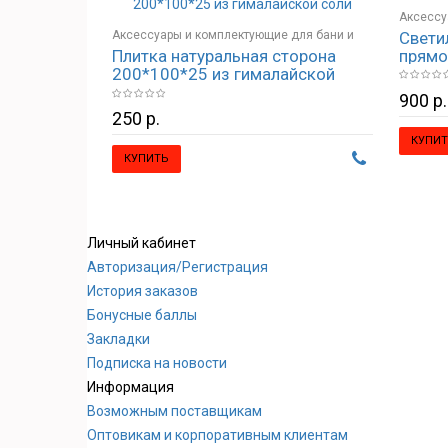
Аксессу
Свети
Аксессуары и комплектующие для бани и
сауны
прямо
Плитка натуральная сторона
сауны
Освещен
200*100*25 из гималайской
Гималайская соль и изделия из соли
соли
900 р.
250 р.
КУПИТ
КУПИТЬ
Личный кабинет
Авторизация/Регистрация
История заказов
Бонусные баллы
Закладки
Подписка на новости
Информация
Возможным поставщикам
Оптовикам и корпоративным клиентам