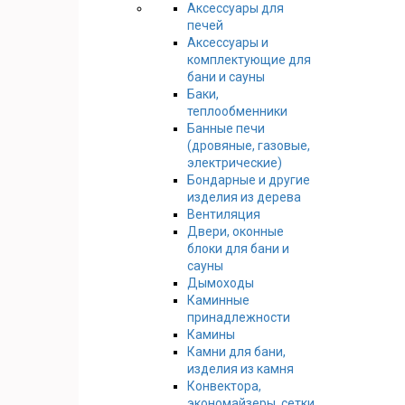
Аксессуары для
печей
Аксессуары и
комплектующие для
бани и сауны
Баки,
теплообменники
Банные печи
(дровяные, газовые,
электрические)
Бондарные и другие
изделия из дерева
Вентиляция
Двери, оконные
блоки для бани и
сауны
Дымоходы
Каминные
принадлежности
Камины
Камни для бани,
изделия из камня
Конвектора,
экономайзеры, сетки