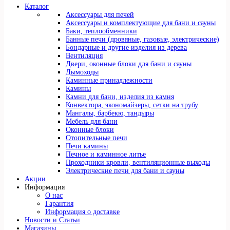
Каталог
Аксессуары для печей
Аксессуары и комплектующие для бани и сауны
Баки, теплообменники
Банные печи (дровяные, газовые, электрические)
Бондарные и другие изделия из дерева
Вентиляция
Двери, оконные блоки для бани и сауны
Дымоходы
Каминные принадлежности
Камины
Камни для бани, изделия из камня
Конвектора, экономайзеры, сетки на трубу
Мангалы, барбекю, тандыры
Мебель для бани
Оконные блоки
Отопительные печи
Печи камины
Печное и каминное литье
Проходники кровли, вeнтиляционные выходы
Электрические печи для бани и сауны
Акции
Информация
О нас
Гарантия
Информация о доставке
Новости и Статьи
Магазины