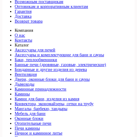
Возможным поставщикам
Оптовикам и корпоративным клиентам
Гарантия
Доставка
Возврат товара
Компания
О нас
Контакты
Каталог
Аксессуары для печей
Аксессуары и комплектующие для бани и сауны
Баки, теплообменники
Банные печи (дровяные, газовые, электрические)
Бондарные и другие изделия из дерева
Вентиляция
Двери, оконные блоки для бани и сауны
Дымоходы
Каминные принадлежности
Камины
Камни для бани, изделия из камня
Конвектора, экономайзеры, сетки на трубу
Мангалы, барбекю, тандыры
Мебель для бани
Оконные блоки
Отопительные печи
Печи камины
Печное и каминное литье