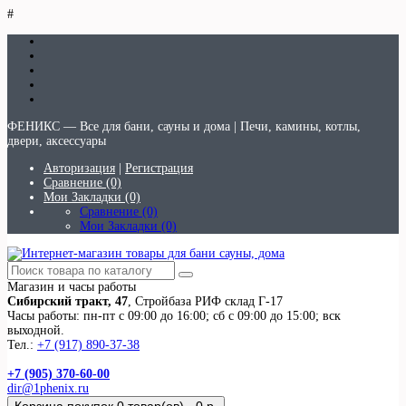
#
ФЕНИКС — Все для бани, сауны и дома | Печи, камины, котлы,
двери, аксессуары
Авторизация
|
Регистрация
Сравнение (0)
Мои Закладки (0)
Сравнение (0)
Мои Закладки (0)
Магазин и часы работы
Сибирский тракт, 47
, Стройбаза РИФ склад Г-17
Часы работы: пн-пт с 09:00 до 16:00; сб с 09:00 до 15:00; вск
выходной.
Тел.:
+7 (917) 890-37-38
+7 (905) 370-60-00
dir@1phenix.ru