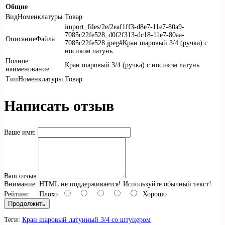
Общие
ВидНоменклатуры
Товар
import_files/2e/2eaf1ff3-d8e7-11e7-80a9-
7085c22fe528_d0f2f313-dc18-11e7-80aa-
ОписаниеФайла
7085c22fe528.jpeg#Кран шаровый 3/4 (ручка) с
носиком латунь
Полное
Кран шаровый 3/4 (ручка) с носиком латунь
наименование
ТипНоменклатуры
Товар
Написать отзыв
Ваше имя:
Ваш отзыв
Внимание:
HTML не поддерживается! Используйте обычный текст!
Рейтинг
Плохо
Хорошо
Продолжить
Теги:
Кран шаровый латунный 3/4 со штуцером