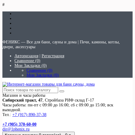
#
ФЕНИКС — Все для бани, сауны и дома | Печи, камины, котлы,
двери, аксессуары
Авторизация
|
Регистрация
Сравнение (0)
Мои Закладки (0)
Сравнение (0)
Мои Закладки (0)
Магазин и часы работы
Сибирский тракт, 47
, Стройбаза РИФ склад Г-17
Часы работы: пн-пт с 09:00 до 16:00; сб с 09:00 до 15:00; вск
выходной.
Тел.:
+7 (917) 890-37-38
+7 (905) 370-60-00
dir@1phenix.ru