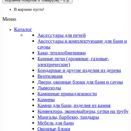
Корзина покупок
0 товар(ов) - 0 р.
В корзине пусто!
Меню
Каталог
Аксессуары для печей
Аксессуары и комплектующие для бани и
сауны
Баки, теплообменники
Банные печи (дровяные, газовые,
электрические)
Бондарные и другие изделия из дерева
Вентиляция
Двери, оконные блоки для бани и сауны
Дымоходы
Каминные принадлежности
Камины
Камни для бани, изделия из камня
Конвектора, экономайзеры, сетки на трубу
Мангалы, барбекю, тандыры
Мебель для бани
Оконные блоки