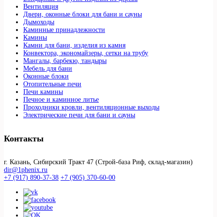
Вентиляция
Двери, оконные блоки для бани и сауны
Дымоходы
Каминные принадлежности
Камины
Камни для бани, изделия из камня
Конвектора, экономайзеры, сетки на трубу
Мангалы, барбекю, тандыры
Мебель для бани
Оконные блоки
Отопительные печи
Печи камины
Печное и каминное литье
Проходники кровли, вeнтиляционные выходы
Электрические печи для бани и сауны
Контакты
г. Казань, Сибирский Тракт 47 (Строй-база Риф, склад-магазин)
dir@1phenix.ru
+7 (917) 890-37-38
+7 (905) 370-60-00