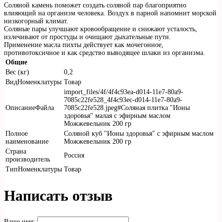
Соляной камень поможет создать соляной пар благоприятно
влияющий на организм человека. Воздух в парной напомнит морской
низкогорный климат.
Соляные пары улучшают кровообращение и снижают усталость,
излечивают от простуды и очищают дыхательные пути.
Применение масла пихты действует как мочегонное,
противотоксичное и как средство выводящее шлаки из организма.
Общие
Вес (кг)
0,2
ВидНоменклатуры
Товар
import_files/4f/4f4c93ea-d014-11e7-80a9-
7085c22fe528_4f4c93ec-d014-11e7-80a9-
ОписаниеФайла
7085c22fe528.jpeg#Cоляная плитка "Ионы
здоровья" малая с эфирным маслом
Можжевельник 200 гр
Полное
Cоляной куб "Ионы здоровья" с эфирным маслом
наименование
Можжевельник 200 гр
Страна
Россия
производитель
ТипНоменклатуры
Товар
Написать отзыв
Ваше имя: