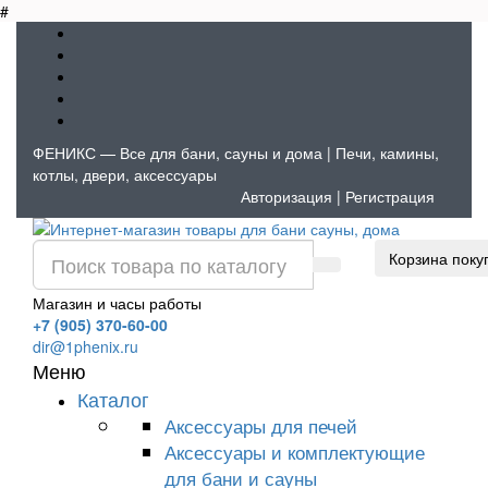
#
ФЕНИКС — Все для бани, сауны и дома | Печи, камины,
котлы, двери, аксессуары
Авторизация
|
Регистрация
Корзина поку
Магазин и часы работы
+7 (905) 370-60-00
dir@1phenix.ru
Меню
Каталог
Аксессуары для печей
Аксессуары и комплектующие
для бани и сауны