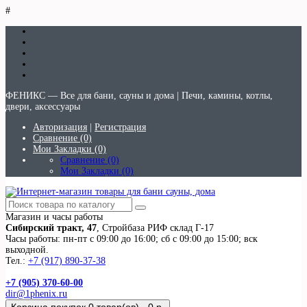
#
ФЕНИКС — Все для бани, сауны и дома | Печи, камины, котлы,
двери, аксессуары
Авторизация
|
Регистрация
Сравнение (0)
Мои Закладки (0)
Сравнение (0)
Мои Закладки (0)
Магазин и часы работы
Сибирский тракт, 47
, Стройбаза РИФ склад Г-17
Часы работы: пн-пт с 09:00 до 16:00; сб с 09:00 до 15:00; вск
выходной.
Тел.:
+7 (917) 890-37-38
+7 (905) 370-60-00
dir@1phenix.ru