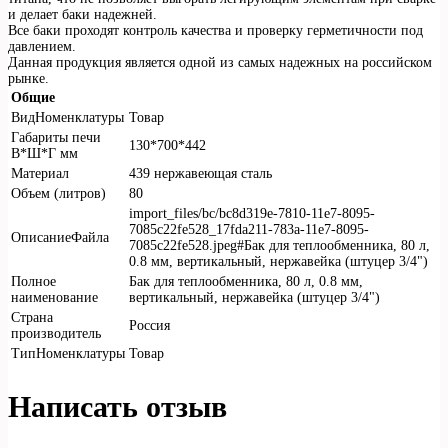
и делает баки надежней.
Все баки проходят контроль качества и проверку герметичности под
давлением.
Данная продукция является одной из самых надежных на российском
рынке.
Общие
ВидНоменклатуры
Товар
Габариты печи
130*700*442
В*Ш*Г мм
Материал
439 нержавеющая сталь
Объем (литров)
80
import_files/bc/bc8d319e-7810-11e7-8095-
7085c22fe528_17fda211-783a-11e7-8095-
ОписаниеФайла
7085c22fe528.jpeg#Бак для теплообменника, 80 л,
0.8 мм, вертикальный, нержавейка (штуцер 3/4")
Полное
Бак для теплообменника, 80 л, 0.8 мм,
наименование
вертикальный, нержавейка (штуцер 3/4")
Страна
Россия
производитель
ТипНоменклатуры
Товар
Написать отзыв