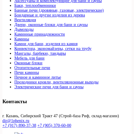
Аксессуары и комплектующие для бани и сауны
Баки, теплообменники
Банные печи (дровяные, газовые, электрические)
Бондарные и другие изделия из дерева
Вентиляция
Двери, оконные блоки для бани и сауны
Дымоходы
Каминные принадлежности
Камины
Камни для бани, изделия из камня
Конвектора, экономайзеры, сетки на трубу
Мангалы, барбекю, тандыры
Мебель для бани
Оконные блоки
Отопительные печи
Печи камины
Печное и каминное литье
Проходники кровли, вeнтиляционные выходы
Электрические печи для бани и сауны
Контакты
г. Казань, Сибирский Тракт 47 (Строй-база Риф, склад-магазин)
dir@1phenix.ru
+7 (917) 890-37-38
+7 (905) 370-60-00