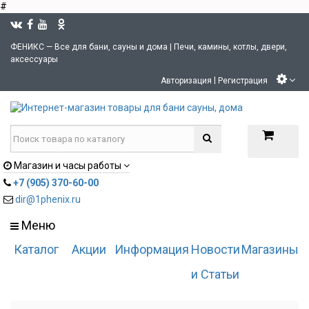
#
ФЕНИКС — Все для бани, сауны и дома | Печи, камины, котлы, двери,
аксессуары
|
Авторизация
Регистрация
Магазин и часы работы
+7 (905) 370-60-00
dir@1phenix.ru
Меню
Каталог
Акции
Информация
Новости
Магазины
и Статьи