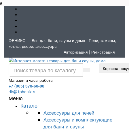
#
ФЕНИКС — Все для бани, сауны и дома | Печи, камины,
котлы, двери, аксессуары
Авторизация
|
Регистрация
Корзина поку
Магазин и часы работы
+7 (905) 370-60-00
dir@1phenix.ru
Меню
Каталог
Аксессуары для печей
Аксессуары и комплектующие
для бани и сауны