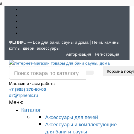
#
ФЕНИКС — Все для бани, сауны и дома | Печи, камины,
котлы, двери, аксессуары
Авторизация
|
Регистрация
Корзина поку
Магазин и часы работы
+7 (905) 370-60-00
dir@1phenix.ru
Меню
Каталог
Аксессуары для печей
Аксессуары и комплектующие
для бани и сауны