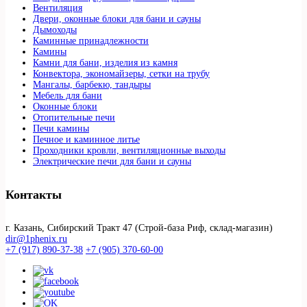
Вентиляция
Двери, оконные блоки для бани и сауны
Дымоходы
Каминные принадлежности
Камины
Камни для бани, изделия из камня
Конвектора, экономайзеры, сетки на трубу
Мангалы, барбекю, тандыры
Мебель для бани
Оконные блоки
Отопительные печи
Печи камины
Печное и каминное литье
Проходники кровли, вeнтиляционные выходы
Электрические печи для бани и сауны
Контакты
г. Казань, Сибирский Тракт 47 (Строй-база Риф, склад-магазин)
dir@1phenix.ru
+7 (917) 890-37-38
+7 (905) 370-60-00