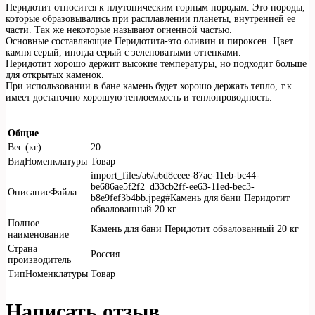
Перидотит относится к плутоническим горным породам. Это породы,
которые образовывались при расплавлении планеты, внутренней ее
части. Так же некоторые называют огненной частью.
Основные составляющие Перидотита-это оливин и пироксен. Цвет
камня серый, иногда серый с зеленоватыми оттенками.
Перидотит хорошо держит высокие температуры, но подходит больше
для открытых каменок.
При использовании в бане камень будет хорошо держать тепло, т.к.
имеет достаточно хорошую теплоемкость и теплопроводность.
Общие
Вес (кг)
20
ВидНоменклатуры
Товар
import_files/a6/a6d8ceee-87ac-11eb-bc44-
be686ae5f2f2_d33cb2ff-ee63-11ed-bec3-
ОписаниеФайла
b8e9fef3b4bb.jpeg#Камень для бани Перидотит
обвалованный 20 кг
Полное
Камень для бани Перидотит обвалованный 20 кг
наименование
Страна
Россия
производитель
ТипНоменклатуры
Товар
Написать отзыв