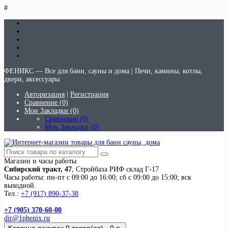
#
ФЕНИКС — Все для бани, сауны и дома | Печи, камины, котлы,
двери, аксессуары
Авторизация
|
Регистрация
Сравнение (0)
Мои Закладки (0)
Сравнение (0)
Мои Закладки (0)
Магазин и часы работы
Сибирский тракт, 47
, Стройбаза РИФ склад Г-17
Часы работы: пн-пт с 09:00 до 16:00; сб с 09:00 до 15:00; вск
выходной.
Тел.:
+7 (917) 890-37-38
+7 (905) 370-60-00
dir@1phenix.ru