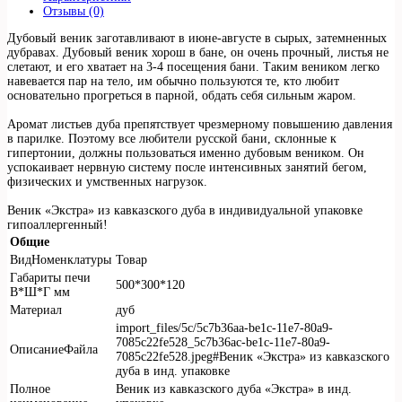
Отзывы (0)
Дубовый веник заготавливают в июне-августе в сырых, затемненных
дубравах. Дубовый веник хорош в бане, он очень прочный, листья не
слетают, и его хватает на 3-4 посещения бани. Таким веником легко
навевается пар на тело, им обычно пользуются те, кто любит
основательно прогреться в парной, обдать себя сильным жаром.
Аромат листьев дуба препятствует чрезмерному повышению давления
в парилке. Поэтому все любители русской бани, склонные к
гипертонии, должны пользоваться именно дубовым веником. Он
успокаивает нервную систему после интенсивных занятий бегом,
физических и умственных нагрузок.
Веник «Экстра» из кавказского дуба в индивидуальной упаковке
гипоаллергенный!
Общие
ВидНоменклатуры
Товар
Габариты печи
500*300*120
В*Ш*Г мм
Материал
дуб
import_files/5c/5c7b36aa-be1c-11e7-80a9-
7085c22fe528_5c7b36ac-be1c-11e7-80a9-
ОписаниеФайла
7085c22fe528.jpeg#Веник «Экстра» из кавказского
дуба в инд. упаковке
Полное
Веник из кавказского дуба «Экстра» в инд.