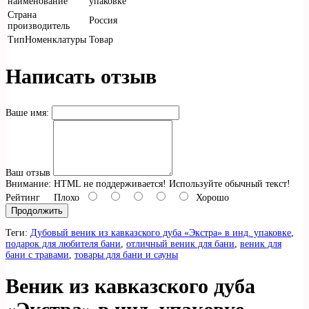
наименование
упаковке
Страна
Россия
производитель
ТипНоменклатуры
Товар
Написать отзыв
Ваше имя:
Ваш отзыв
Внимание:
HTML не поддерживается! Используйте обычный текст!
Рейтинг
Плохо
Хорошо
Продолжить
Теги:
Дубовый веник из кавказского дуба «Экстра» в инд. упаковке
,
подарок для любителя бани
,
отличный веник для бани
,
веник для
бани с травами
,
товары для бани и сауны
Веник из кавказского дуба