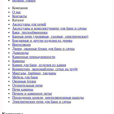
Возврат товара
Компания
О нас
Контакты
Каталог
Аксессуары для печей
Аксессуары и комплектующие для бани и сауны
Баки, теплообменники
Банные печи (дровяные, газовые, электрические)
Бондарные и другие изделия из дерева
Вентиляция
Двери, оконные блоки для бани и сауны
Дымоходы
Каминные принадлежности
Камины
Камни для бани, изделия из камня
Конвектора, экономайзеры, сетки на трубу
Мангалы, барбекю, тандыры
Мебель для бани
Оконные блоки
Отопительные печи
Печи камины
Печное и каминное литье
Проходники кровли, вeнтиляционные выходы
Электрические печи для бани и сауны