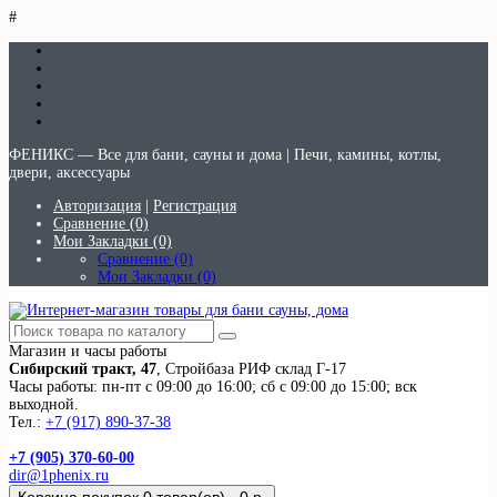
#
ФЕНИКС — Все для бани, сауны и дома | Печи, камины, котлы,
двери, аксессуары
Авторизация
|
Регистрация
Сравнение (0)
Мои Закладки (0)
Сравнение (0)
Мои Закладки (0)
Магазин и часы работы
Сибирский тракт, 47
, Стройбаза РИФ склад Г-17
Часы работы: пн-пт с 09:00 до 16:00; сб с 09:00 до 15:00; вск
выходной.
Тел.:
+7 (917) 890-37-38
+7 (905) 370-60-00
dir@1phenix.ru