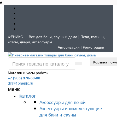
#
ФЕНИКС — Все для бани, сауны и дома | Печи, камины,
котлы, двери, аксессуары
Авторизация
|
Регистрация
Корзина поку
Магазин и часы работы
+7 (905) 370-60-00
dir@1phenix.ru
Меню
Каталог
Аксессуары для печей
Аксессуары и комплектующие
для бани и сауны