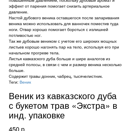
повышенным давлением, поскольку дубовый аромат и
эффект от парения помогает снизить артериальное
давление.
Настой дубового веника оставшегося после запаривания
веника можно использовать для ванночек поместив туда
ноги. Отвар хорошо помогает бороться с излишней
потливостью ног.
Так же дубовым веником с учетом его широких мощных
листьев хорошо нагонять пар на тело, используя его при
начальном прогреве тела.
Листья кавказского дуба больше и шире аналогов из
средней полосы, в связи с чем и размер веника несколько
больше.
Содержит травы донник, чабрец, тысячелистник.
Теги:
Веник
Веник из кавказского дуба
с букетом трав «Экстра» в
инд. упаковке
450 р.