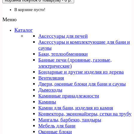
Корзина покупок
0 товар(ов) - 0 р.
В корзине пусто!
Меню
Каталог
Аксессуары для печей
Аксессуары и комплектующие для бани и
сауны
Баки, теплообменники
Банные печи (дровяные, газовые,
электрические)
Бондарные и другие изделия из дерева
Вентиляция
Двери, оконные блоки для бани и сауны
Дымоходы
Каминные принадлежности
Камины
Камни для бани, изделия из камня
Конвектора, экономайзеры, сетки на трубу
Мангалы, барбекю, тандыры
Мебель для бани
Оконные блоки