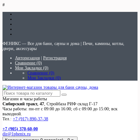
#
ФЕНИКС — Все для бани, сауны и дома | Печи, камины, котлы,
двери, аксессуары
Авторизация
|
Регистрация
Сравнение (0)
Мои Закладки (0)
Сравнение (0)
Мои Закладки (0)
Магазин и часы работы
Сибирский тракт, 47
, Стройбаза РИФ склад Г-17
Часы работы: пн-пт с 09:00 до 16:00; сб с 09:00 до 15:00; вск
выходной.
Тел.:
+7 (917) 890-37-38
+7 (905) 370-60-00
dir@1phenix.ru