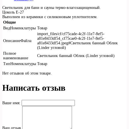
Светильник для бани и сауны термо-влагозащищенный.
Цоколь Е-27
Выполнен из керамики с силиконовым уплотнителем.
Общие
ВидНоменклатуры
Товар
import_files/cf/cf75cade-4c2f-11e7-8ef5-
a81e8433df54_cf75cae0-4c2f-11e7-8ef5-
ОписаниеФайла
a81e8433df54.jpeg#Светильник банный Облик
(Linder угловой)
Полное
Светильник банный Облик (Linder угловой)
наименование
ТипНоменклатуры
Товар
Нет отзывов об этом товаре.
Написать отзыв
Ваше имя:
Ваш отзыв