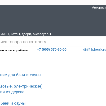
Авториз
мины, котлы, двери, аксессуары
+7 (905) 370-60-00
dir@1phenix.r
ин и часы работы
щие для бани и сауны
азовые, электрические)
ия из дерева
 бани и сауны