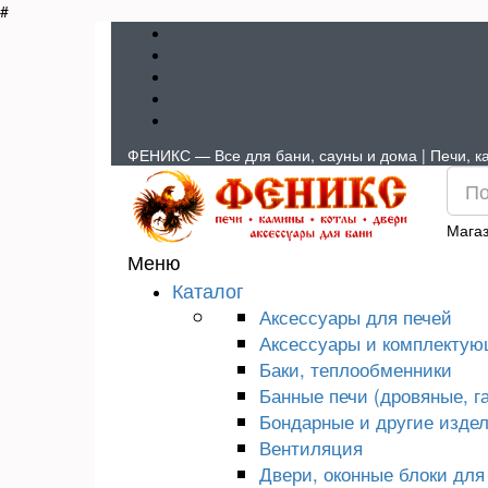
#
ФЕНИКС — Все для бани, сауны и дома | Печи, ка
Магаз
Меню
Каталог
Аксессуары для печей
Аксессуары и комплектую
Баки, теплообменники
Банные печи (дровяные, г
Бондарные и другие издел
Вентиляция
Двери, оконные блоки для