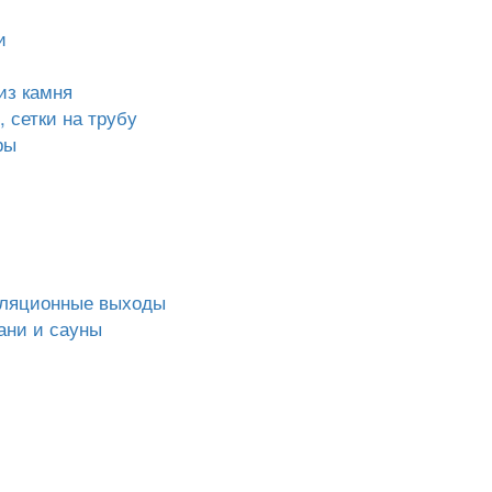
и
из камня
 сетки на трубу
ры
иляционные выходы
ани и сауны