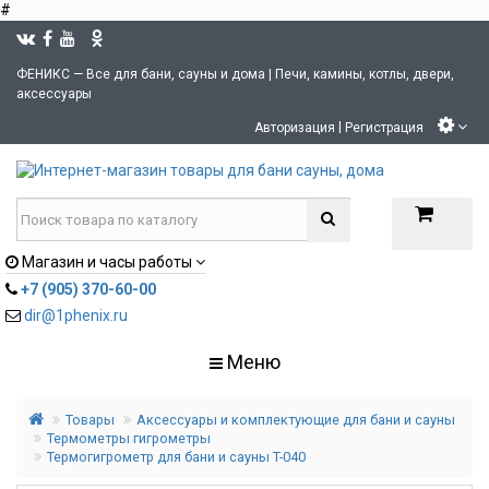
#
ФЕНИКС — Все для бани, сауны и дома | Печи, камины, котлы, двери,
аксессуары
|
Авторизация
Регистрация
Магазин и часы работы
+7 (905) 370-60-00
dir@1phenix.ru
Меню
Товары
Аксессуары и комплектующие для бани и сауны
Термометры гигрометры
Термогигрометр для бани и сауны T-040