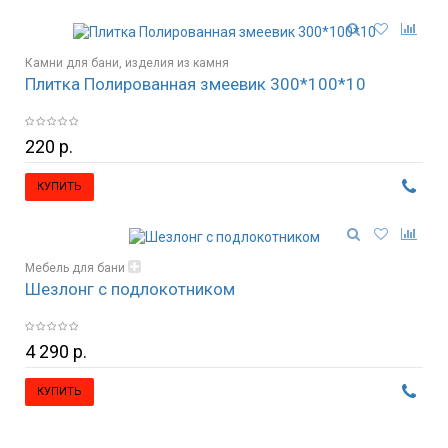
Камни для бани, изделия из камня
Плитка Полированная змеевик 300*100*10
220 р.
КУПИТЬ
Мебель для бани
Шезлонг с подлокотником
Стулья, кресла, табуретки
4 290 р.
КУПИТЬ