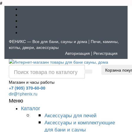
#
ФЕНИКС — Все для бани, сауны и дома | Печи, камины,
котлы, двери, аксессуары
Авторизация
|
Регистрация
Корзина поку
Магазин и часы работы
+7 (905) 370-60-00
dir@1phenix.ru
Меню
Каталог
Аксессуары для печей
Аксессуары и комплектующие
для бани и сауны