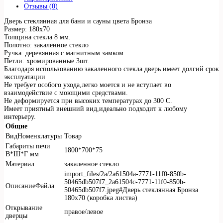
Отзывы (0)
Дверь стеклянная для бани и сауны цвета Бронза
Размер: 180х70
Толщина стекла 8 мм.
Полотно: закаленное стекло
Ручка: деревянная с магнитным замком
Петли: хромированные 3шт.
Благодаря использованию закаленного стекла дверь имеет долгий срок
эксплуатации
Не требует особого ухода,легко моется и не вступает во
взаимодействие с моющими средствами.
Не деформируется при высоких температурах до 300 С.
Имеет приятный внешний вид,идеально подходит к любому
интерьеру.
Общие
ВидНоменклатуры
Товар
Габариты печи
1800*700*75
В*Ш*Г мм
Материал
закаленное стекло
import_files/2a/2a61504a-7771-11f0-850b-
50465db507f7_2a61504c-7771-11f0-850b-
ОписаниеФайла
50465db507f7.jpeg#Дверь стеклянная Бронза
180х70 (коробка листва)
Открывание
правое/левое
дверцы