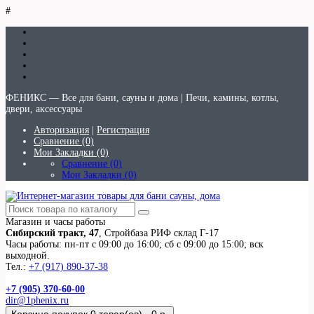
#
ФЕНИКС — Все для бани, сауны и дома | Печи, камины, котлы,
двери, аксессуары
Авторизация
|
Регистрация
Сравнение (0)
Мои Закладки (0)
Сравнение (0)
Мои Закладки (0)
Магазин и часы работы
Сибирский тракт, 47
, Стройбаза РИФ склад Г-17
Часы работы: пн-пт с 09:00 до 16:00; сб с 09:00 до 15:00; вск
выходной.
Тел.:
+7 (917) 890-37-38
+7 (905) 370-60-00
dir@1phenix.ru