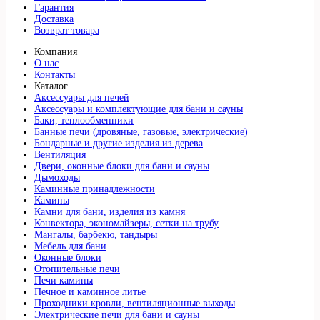
Гарантия
Доставка
Возврат товара
Компания
О нас
Контакты
Каталог
Аксессуары для печей
Аксессуары и комплектующие для бани и сауны
Баки, теплообменники
Банные печи (дровяные, газовые, электрические)
Бондарные и другие изделия из дерева
Вентиляция
Двери, оконные блоки для бани и сауны
Дымоходы
Каминные принадлежности
Камины
Камни для бани, изделия из камня
Конвектора, экономайзеры, сетки на трубу
Мангалы, барбекю, тандыры
Мебель для бани
Оконные блоки
Отопительные печи
Печи камины
Печное и каминное литье
Проходники кровли, вeнтиляционные выходы
Электрические печи для бани и сауны