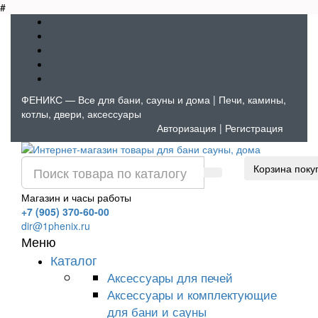
#
ФЕНИКС — Все для бани, сауны и дома | Печи, камины,
котлы, двери, аксессуары
Авторизация
|
Регистрация
Корзина поку
Магазин и часы работы
+7 (905) 370-60-00
dir@1phenix.ru
Меню
Каталог
Аксессуары для печей
Аксессуары и комплектующие
для бани и сауны