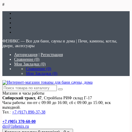
#
ФЕНИКС — Все для бани, сауны и дома | Печи, камины, котлы,
двери, аксессуары
Авторизация
|
Регистрация
Сравнение (0)
Мои Закладки (0)
Сравнение (0)
Мои Закладки (0)
Магазин и часы работы
Сибирский тракт, 47
, Стройбаза РИФ склад Г-17
Часы работы: пн-пт с 09:00 до 16:00; сб с 09:00 до 15:00; вск
выходной.
Тел.:
+7 (917) 890-37-38
+7 (905) 370-60-00
dir@1phenix.ru