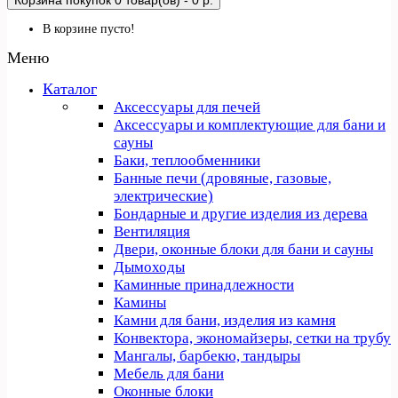
Корзина покупок
0 товар(ов) - 0 р.
В корзине пусто!
Меню
Каталог
Аксессуары для печей
Аксессуары и комплектующие для бани и
сауны
Баки, теплообменники
Банные печи (дровяные, газовые,
электрические)
Бондарные и другие изделия из дерева
Вентиляция
Двери, оконные блоки для бани и сауны
Дымоходы
Каминные принадлежности
Камины
Камни для бани, изделия из камня
Конвектора, экономайзеры, сетки на трубу
Мангалы, барбекю, тандыры
Мебель для бани
Оконные блоки