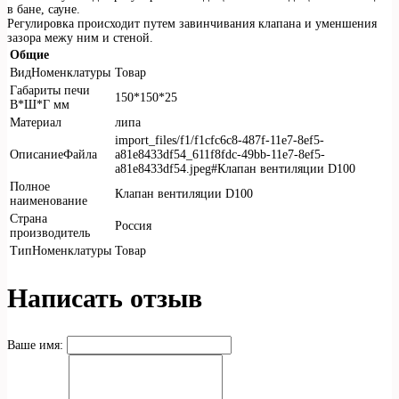
в бане, сауне.
Регулировка происходит путем завинчивания клапана и уменшения
зазора межу ним и стеной.
Общие
ВидНоменклатуры
Товар
Габариты печи
150*150*25
В*Ш*Г мм
Материал
липа
import_files/f1/f1cfc6c8-487f-11e7-8ef5-
ОписаниеФайла
a81e8433df54_611f8fdc-49bb-11e7-8ef5-
a81e8433df54.jpeg#Клапан вентиляции D100
Полное
Клапан вентиляции D100
наименование
Страна
Россия
производитель
ТипНоменклатуры
Товар
Написать отзыв
Ваше имя: