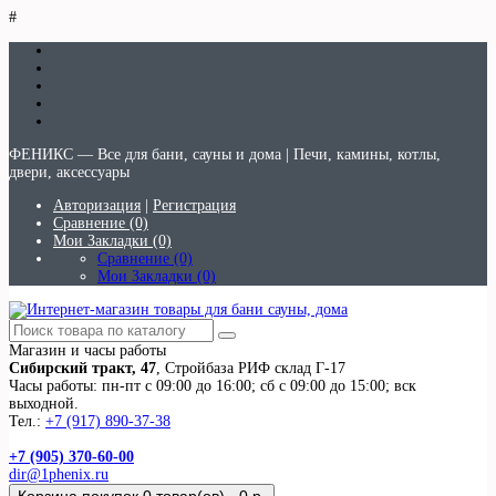
#
ФЕНИКС — Все для бани, сауны и дома | Печи, камины, котлы,
двери, аксессуары
Авторизация
|
Регистрация
Сравнение (0)
Мои Закладки (0)
Сравнение (0)
Мои Закладки (0)
Магазин и часы работы
Сибирский тракт, 47
, Стройбаза РИФ склад Г-17
Часы работы: пн-пт с 09:00 до 16:00; сб с 09:00 до 15:00; вск
выходной.
Тел.:
+7 (917) 890-37-38
+7 (905) 370-60-00
dir@1phenix.ru