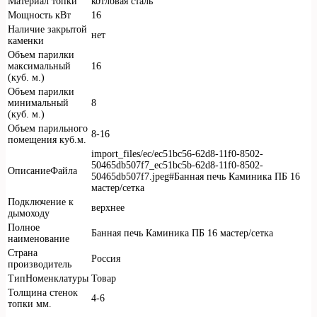
Материал топки
котловая сталь
Мощность кВт
16
Наличие закрытой
нет
каменки
Объем парилки
максимальный
16
(куб. м.)
Объем парилки
минимальный
8
(куб. м.)
Объем парильного
8-16
помещения куб.м.
import_files/ec/ec51bc56-62d8-11f0-8502-
50465db507f7_ec51bc5b-62d8-11f0-8502-
ОписаниеФайла
50465db507f7.jpeg#Банная печь Каминика ПБ 16
мастер/сетка
Подключение к
верхнее
дымоходу
Полное
Банная печь Каминика ПБ 16 мастер/сетка
наименование
Страна
Россия
производитель
ТипНоменклатуры
Товар
Толщина стенок
4-6
топки мм.