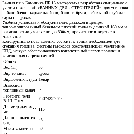
Банная печь Каминика ПБ 16 мастер/сетка разработана специально с
учетом пожеланий «БАННЫХ ДЕЛ - СТРОИТЕЛЕЙ», для установки
в: бани бочки, каркасные бани, бани из бруса, небольшой сруб или
сауна на дровах.
Удобная установка и обслуживание: дымоход в центре,
теплоизолированный базальтом плоский тоннель длинной 160 мм и
возможностью увеличения до 300мм, прочистное отверстие в
коллекторе.
Конструктивно печь-каменка состоит из топки необходимой для
сгорания топлива, системы газоходов обеспечивающей увеличение
КПД, кожуха обеспечивающего конвективный нагрев парилки и
каменки для нагрева камней.
Общие
Вес (кг)
53
Вид топлива
дрова
ВидНоменклатуры
Товар
Выносной
да
топливный канал
Габариты печи
730*425*670
В*Ш*Г мм
Диаметр дымохода
115
мм.
Длинна поленьев
48
(см)
Масса камней кг.
50