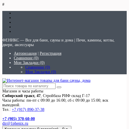
#
ФЕНИКС — Все для бани, сауны и дома | Печи, камины, котлы,
двери, аксессуары
Авторизация
|
Регистрация
Сравнение (0)
Мои Закладки (0)
Сравнение (0)
Мои Закладки (0)
Магазин и часы работы
Сибирский тракт, 47
, Стройбаза РИФ склад Г-17
Часы работы: пн-пт с 09:00 до 16:00; сб с 09:00 до 15:00; вск
выходной.
Тел.:
+7 (917) 890-37-38
+7 (905) 370-60-00
dir@1phenix.ru