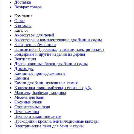
Доставка
Возврат товара
Компания
О нас
Контакты
Каталог
Аксессуары для печей
Аксессуары и комплектующие для бани и сауны
Баки, теплообменники
Банные печи (дровяные, газовые, электрические)
Бондарные и другие изделия из дерева
Вентиляция
Двери, оконные блоки для бани и сауны
Дымоходы
Каминные принадлежности
Камины
Камни для бани, изделия из камня
Конвектора, экономайзеры, сетки на трубу
Мангалы, барбекю, тандыры
Мебель для бани
Оконные блоки
Отопительные печи
Печи камины
Печное и каминное литье
Проходники кровли, вeнтиляционные выходы
Электрические печи для бани и сауны