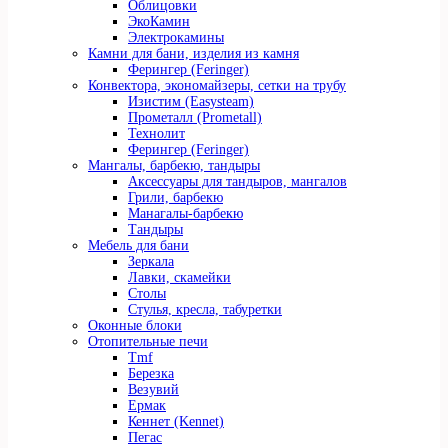
Облицовки
ЭкоКамин
Электрокамины
Камни для бани, изделия из камня
Ферингер (Feringer)
Конвектора, экономайзеры, сетки на трубу
Изистим (Easysteam)
Прометалл (Рrometall)
Технолит
Ферингер (Feringer)
Мангалы, барбекю, тандыры
Аксессуары для тандыров, мангалов
Грили, барбекю
Манагалы-барбекю
Тандыры
Мебель для бани
Зеркала
Лавки, скамейки
Столы
Стулья, кресла, табуретки
Оконные блоки
Отопительные печи
Tmf
Березка
Везувий
Ермак
Кеннет (Kennet)
Пегас