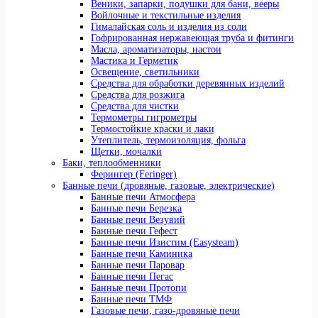
Веники, запарки, подушки для бани, вееры
Войлочные и текстильные изделия
Гималайская соль и изделия из соли
Гофрированная нержавеющая труба и фитинги
Масла, ароматизаторы, настои
Мастика и Герметик
Освещение, светильники
Средства для обработки деревянных изделий
Средства для розжига
Средства для чистки
Термометры гигрометры
Термостойкие краски и лаки
Утеплитель, термоизоляция, фольга
Щетки, мочалки
Баки, теплообменники
Ферингер (Feringer)
Банные печи (дровяные, газовые, электрические)
Банные печи Атмосфера
Банные печи Березка
Банные печи Везувий
Банные печи Гефест
Банные печи Изистим (Easysteam)
Банные печи Каминика
Банные печи Паровар
Банные печи Пегас
Банные печи Протопи
Банные печи ТМФ
Газовые печи, газо-дровяные печи