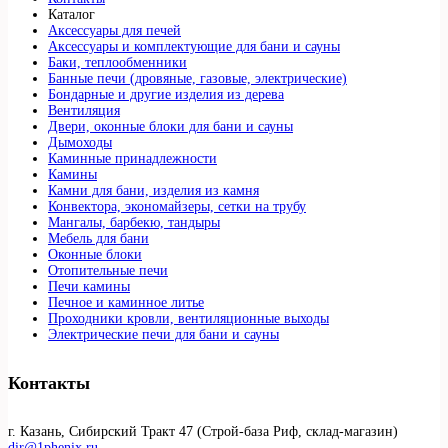
Каталог
Аксессуары для печей
Аксессуары и комплектующие для бани и сауны
Баки, теплообменники
Банные печи (дровяные, газовые, электрические)
Бондарные и другие изделия из дерева
Вентиляция
Двери, оконные блоки для бани и сауны
Дымоходы
Каминные принадлежности
Камины
Камни для бани, изделия из камня
Конвектора, экономайзеры, сетки на трубу
Мангалы, барбекю, тандыры
Мебель для бани
Оконные блоки
Отопительные печи
Печи камины
Печное и каминное литье
Проходники кровли, вeнтиляционные выходы
Электрические печи для бани и сауны
Контакты
г. Казань, Сибирский Тракт 47 (Строй-база Риф, склад-магазин)
dir@1phenix.ru