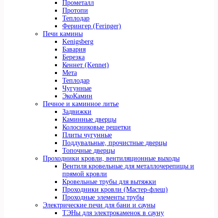
Прометалл
Протопи
Теплодар
Ферингер (Feringer)
Печи камины
Kenigsberg
Бавария
Березка
Кеннет (Kennet)
Мета
Теплодар
Чугунные
ЭкоКамин
Печное и каминное литье
Задвижки
Каминные дверцы
Колосниковые решетки
Плиты чугунные
Поддувальные, прочистные дверцы
Топочные дверцы
Проходники кровли, вeнтиляционные выходы
Вентиля кровельные для металлочерепицы и
прямой кровли
Кровельные трубы для вытяжки
Проходники кровли (Мастер-флеш)
Проходные элементы трубы
Электрические печи для бани и сауны
ТЭНы для электрокаменок в сауну