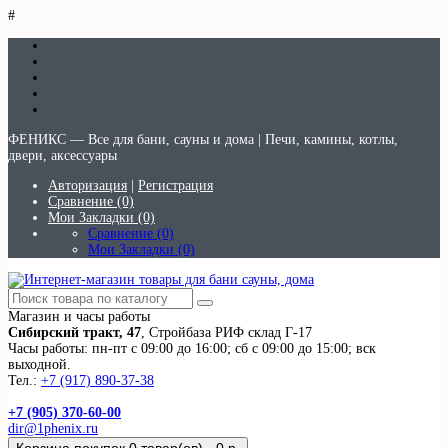
#
ФЕНИКС — Все для бани, сауны и дома | Печи, камины, котлы,
двери, аксессуары
Авторизация
|
Регистрация
Сравнение (0)
Мои Закладки (0)
Сравнение (0)
Мои Закладки (0)
Магазин и часы работы
Сибирский тракт, 47
, Стройбаза РИФ склад Г-17
Часы работы: пн-пт с 09:00 до 16:00; сб с 09:00 до 15:00; вск
выходной.
Тел.:
+7 (917) 890-37-38
+7 (905) 370-60-00
dir@1phenix.ru