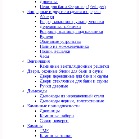
Дровяные
Печи для бани Ферингер (Feringer)
Бондарные и другие изделия из дерева
Абажур
Ведра, запарники, ушата, черпаки
Деревянные таблички
Коврики, трапики, подголовники
Купели
Обливные устройства
Панно из можжевельника
Полки, вешалки
Часы
Вентиляция
Каминные вентиляционные решетки
Двери, оконные блоки для бани и сауны
Двери деревянные для бани и сауны
Двери стеклянные для бани и сауны
Ручки дверные
Дымоходы
Дымоходы из нержавеющей стали
Дымоходы черные, толстостенные
Каминные принадлежности
Дровницы
Каминные наборы
Совки, кочерги
Камины
TMF
Каминные топки