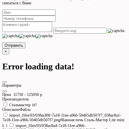
связаться с Вами
Отправить
×
Error loading data!
Параметры
Цена
11750
-
125050
р.
Производитель
Стальмастер
187
ОписаниеФайла
import_files/03/038ac89f-7a18-11ee-a966-50465db507f7_038ac8a1-
7a18-11ee-a966-50465db507f7.png#Банная печь Сталь-Мастер Lite mini
L
import_files/03/038ac8a4-7a18-11ee-a966-
1