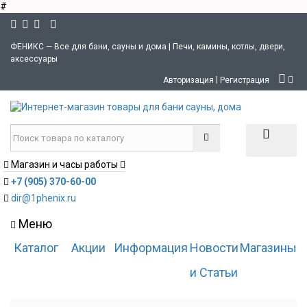
#
ФЕНИКС — Все для бани, сауны и дома | Печи, камины, котлы, двери,
аксессуары
|
Авторизация
Регистрация
Магазин и часы работы
+7 (905) 370-60-00
dir@1phenix.ru
Меню
Каталог
Акции
Информация
Новости
Магазины
и Статьи