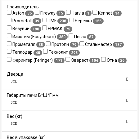
Производитель
Aston
Fireway
Harvia
Kennet
36
15
1
14
Prometall
TMF
Березка
39
238
155
Везувий
ЕРМАК
198
75
Изистим (Easysteam)
Пегас
380
87
Прометалл
Протопи
Стальмастер
38
79
187
Теплодар
Технолит
40
298
Ферингер (Feringer)
Эверест
Этна
171
104
26
Дверца
ВСЕ
Габариты печи В*Ш*Г мм
ВСЕ
Вес (кг)
ВСЕ
Вес в упаковке (кг)