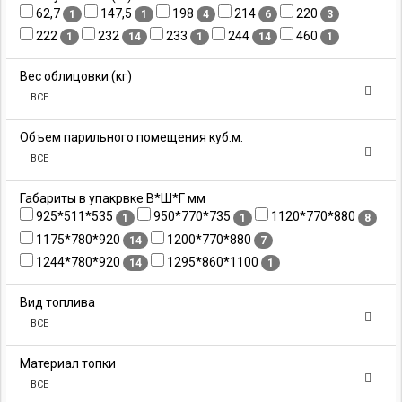
62,7
147,5
198
214
220
1
1
4
6
3
222
232
233
244
460
1
14
1
14
1
Вес облицовки (кг)
ВСЕ
Объем парильного помещения куб.м.
ВСЕ
Габариты в упакрвке В*Ш*Г мм
925*511*535
950*770*735
1120*770*880
1
1
8
1175*780*920
1200*770*880
14
7
1244*780*920
1295*860*1100
14
1
Вид топлива
ВСЕ
Материал топки
ВСЕ