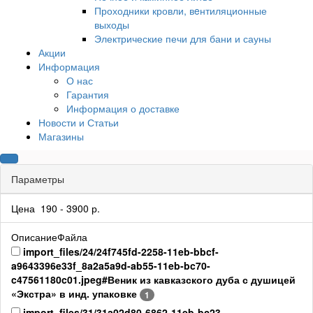
Проходники кровли, вeнтиляционные
выходы
Электрические печи для бани и сауны
Акции
Информация
О нас
Гарантия
Информация о доставке
Новости и Статьи
Магазины
Параметры
Цена
190
-
3900
р.
ОписаниеФайла
import_files/24/24f745fd-2258-11eb-bbcf-
a9643396e33f_8a2a5a9d-ab55-11eb-bc70-
c47561180c01.jpeg#Веник из кавказского дуба с душицей
«Экстра» в инд. упаковке
1
import_files/31/31a02d80-6862-11eb-bc23-