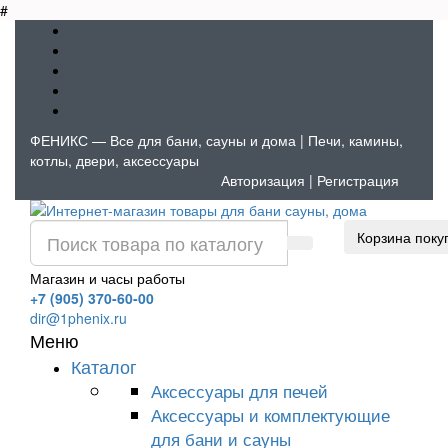
#
ФЕНИКС — Все для бани, сауны и дома | Печи, камины,
котлы, двери, аксессуары
Авторизация
|
Регистрация
Корзина поку
Магазин и часы работы
+7 (905) 370-60-00
dir@1phenix.ru
Меню
Каталог
Аксессуары для печей
Аксессуары и комплектующие
для бани и сауны