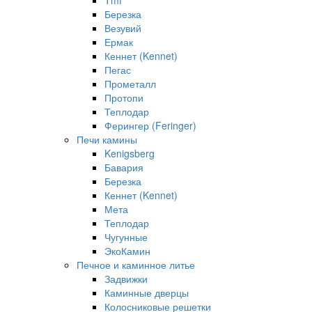
Tmf
Березка
Везувий
Ермак
Кеннет (Kennet)
Пегас
Прометалл
Протопи
Теплодар
Ферингер (Feringer)
Печи камины
Kenigsberg
Бавария
Березка
Кеннет (Kennet)
Мета
Теплодар
Чугунные
ЭкоКамин
Печное и каминное литье
Задвижки
Каминные дверцы
Колосниковые решетки