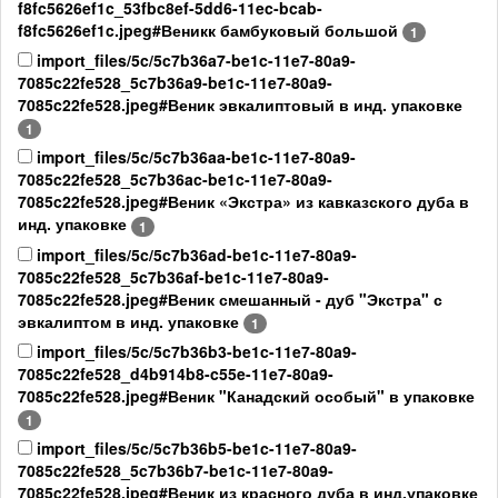
f8fc5626ef1c_53fbc8ef-5dd6-11ec-bcab-
f8fc5626ef1c.jpeg#Веникк бамбуковый большой
1
import_files/5c/5c7b36a7-be1c-11e7-80a9-
7085c22fe528_5c7b36a9-be1c-11e7-80a9-
7085c22fe528.jpeg#Веник эвкалиптовый в инд. упаковке
1
import_files/5c/5c7b36aa-be1c-11e7-80a9-
7085c22fe528_5c7b36ac-be1c-11e7-80a9-
7085c22fe528.jpeg#Веник «Экстра» из кавказского дуба в
инд. упаковке
1
import_files/5c/5c7b36ad-be1c-11e7-80a9-
7085c22fe528_5c7b36af-be1c-11e7-80a9-
7085c22fe528.jpeg#Веник смешанный - дуб "Экстра" с
эвкалиптом в инд. упаковке
1
import_files/5c/5c7b36b3-be1c-11e7-80a9-
7085c22fe528_d4b914b8-c55e-11e7-80a9-
7085c22fe528.jpeg#Веник "Канадский особый" в упаковке
1
import_files/5c/5c7b36b5-be1c-11e7-80a9-
7085c22fe528_5c7b36b7-be1c-11e7-80a9-
7085c22fe528.jpeg#Веник из красного дуба в инд.упаковке