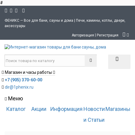
#
ФЕНИКС — Все для бани, сауны и дома | Печи, камины, котлы, двери,
аксессуары
|
Авторизация
Регистрация
Магазин и часы работы
+7 (905) 370-60-00
dir@1phenix.ru
Меню
Каталог
Акции
Информация
Новости
Магазины
и Статьи