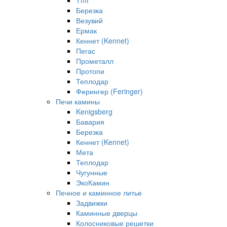
Tmf
Березка
Везувий
Ермак
Кеннет (Kennet)
Пегас
Прометалл
Протопи
Теплодар
Ферингер (Feringer)
Печи камины
Kenigsberg
Бавария
Березка
Кеннет (Kennet)
Мета
Теплодар
Чугунные
ЭкоКамин
Печное и каминное литье
Задвижки
Каминные дверцы
Колосниковые решетки