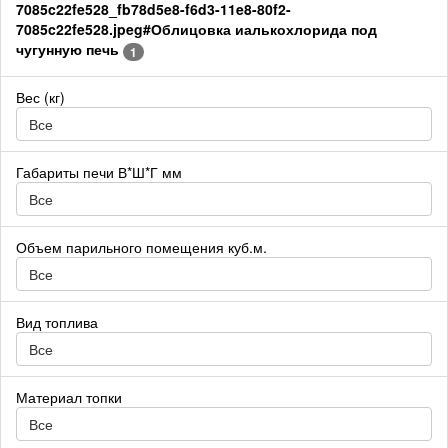
7085c22fe528_fb78d5e8-f6d3-11e8-80f2-
7085c22fe528.jpeg#Облицовка иалькохлорида под
чугунную печь
1
Вес (кг)
Все
Габариты печи В*Ш*Г мм
Все
Объем парильного помещения куб.м.
Все
Вид топлива
Все
Материал топки
Все