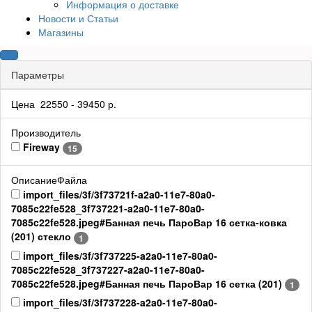
Информация о доставке
Новости и Статьи
Магазины
Параметры
Цена
22550
-
39450
р.
Производитель
Fireway
15
ОписаниеФайла
import_files/3f/3f73721f-a2a0-11e7-80a0-
7085c22fe528_3f737221-a2a0-11e7-80a0-
7085c22fe528.jpeg#Банная печь ПароВар 16 сетка-ковка
(201) стекло
1
import_files/3f/3f737225-a2a0-11e7-80a0-
7085c22fe528_3f737227-a2a0-11e7-80a0-
7085c22fe528.jpeg#Банная печь ПароВар 16 сетка (201)
1
import_files/3f/3f737228-a2a0-11e7-80a0-