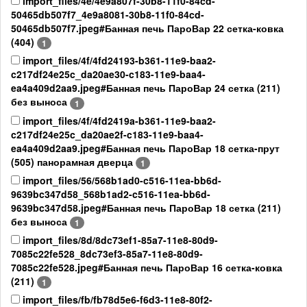
import_files/4e/4e9a807f-30b8-11f0-84cd-
50465db507f7_4e9a8081-30b8-11f0-84cd-
50465db507f7.jpeg#Банная печь ПароВар 22 сетка-ковка
(404)
1
import_files/4f/4fd24193-b361-11e9-baa2-
c217df24e25c_da20ae30-c183-11e9-baa4-
ea4a409d2aa9.jpeg#Банная печь ПароВар 24 сетка (211)
без выноса
1
import_files/4f/4fd2419a-b361-11e9-baa2-
c217df24e25c_da20ae2f-c183-11e9-baa4-
ea4a409d2aa9.jpeg#Банная печь ПароВар 18 сетка-прут
(505) панорамная дверца
1
import_files/56/568b1ad0-c516-11ea-bb6d-
9639bc347d58_568b1ad2-c516-11ea-bb6d-
9639bc347d58.jpeg#Банная печь ПароВар 18 сетка (211)
без выноса
1
import_files/8d/8dc73ef1-85a7-11e8-80d9-
7085c22fe528_8dc73ef3-85a7-11e8-80d9-
7085c22fe528.jpeg#Банная печь ПароВар 16 сетка-ковка
(211)
1
import_files/fb/fb78d5e6-f6d3-11e8-80f2-