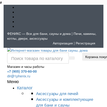
#
ФЕНИКС — Все для бани, сауны и дома | Печи, камины,
котлы, двери, аксессуары
Авторизация
|
Регистрация
Корзина поку
Магазин и часы работы
+7 (905) 370-60-00
dir@1phenix.ru
Меню
Каталог
Аксессуары для печей
Аксессуары и комплектующие
для бани и сауны