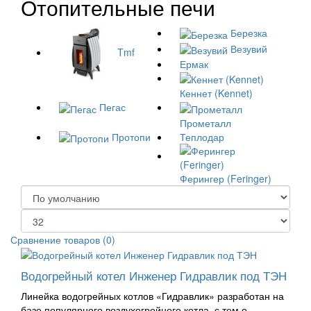
Отопительные печи
Березка
Везувий
Tmf
Ермак
Кеннет (Kennet)
Пегас
Прометалл
Протопи
Теплодар
Ферингер (Feringer)
Сравнение товаров (0)
Водогрейный котел Инженер Гидравлик под ТЭН
Линейка водогрейных котлов «Гидравлик» разработан на
базе популярного воздухогрейного котла, с тем о..