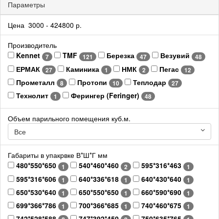
Параметры
Цена
3000
-
424800
р.
Производитель
Kennet
TMF
Березка
Везувий
7
121
47
48
ЕРМАК
Каминика
НМК
Пегас
27
1
2
12
Прометалл
Протопи
Теплодар
8
10
27
Технолит
Ферингер (Feringer)
1
48
Объем парильного помещения куб.м.
Все
Габариты в упакрвке В*Ш*Г мм
480*550*650
540*460*460
595*316*463
1
2
1
595*316*606
640*336*618
640*430*640
1
1
1
650*530*640
650*550*650
660*590*690
1
1
1
699*366*786
700*366*685
740*460*675
1
1
1
742*528*588
747*392*450
750*635*765