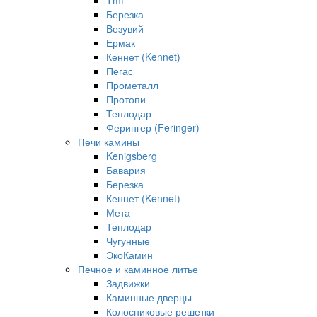
Tmf
Березка
Везувий
Ермак
Кеннет (Kennet)
Пегас
Прометалл
Протопи
Теплодар
Ферингер (Feringer)
Печи камины
Kenigsberg
Бавария
Березка
Кеннет (Kennet)
Мета
Теплодар
Чугунные
ЭкоКамин
Печное и каминное литье
Задвижки
Каминные дверцы
Колосниковые решетки