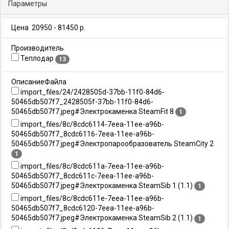
Параметры
Цена
20950
-
81450
р.
Производитель
Теплодар
13
ОписаниеФайла
import_files/24/2428505d-37bb-11f0-84d6-
50465db507f7_2428505f-37bb-11f0-84d6-
50465db507f7.jpeg#Электрокаменка SteamFit 8
1
import_files/8c/8cdc6114-7eea-11ee-a96b-
50465db507f7_8cdc6116-7eea-11ee-a96b-
50465db507f7.jpeg#Электропарообразователь SteamCity 2
1
import_files/8c/8cdc611a-7eea-11ee-a96b-
50465db507f7_8cdc611c-7eea-11ee-a96b-
50465db507f7.jpeg#Электрокаменка SteamSib 1 (1.1)
1
import_files/8c/8cdc611e-7eea-11ee-a96b-
50465db507f7_8cdc6120-7eea-11ee-a96b-
50465db507f7.jpeg#Электрокаменка SteamSib 2 (1.1)
1