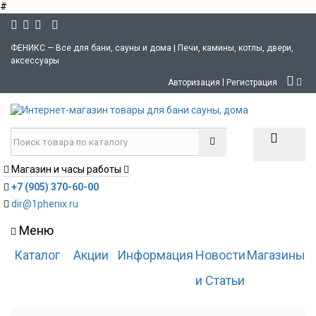
#
ФЕНИКС — Все для бани, сауны и дома | Печи, камины, котлы, двери,
аксессуары
|
Авторизация
Регистрация
Магазин и часы работы
+7 (905) 370-60-00
dir@1phenix.ru
Меню
Каталог
Акции
Информация
Новости
Магазины
и Статьи