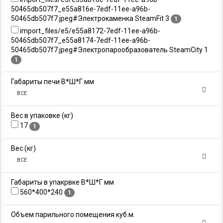
50465db507f7_e55a816e-7edf-11ee-a96b-
50465db507f7.jpeg#Электрокаменка SteamFit 3
1
import_files/e5/e55a8172-7edf-11ee-a96b-
50465db507f7_e55a8174-7edf-11ee-a96b-
50465db507f7.jpeg#Электропарообразователь SteamCity 1
1
Габариты печи В*Ш*Г мм
ВСЕ
Вес в упаковке (кг)
17
1
Вес (кг)
ВСЕ
Габариты в упакрвке В*Ш*Г мм
560*400*240
1
Объем парильного помещения куб.м.