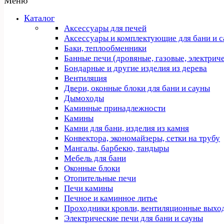
Меню
Каталог
Аксессуары для печей
Аксессуары и комплектующие для бани и 
Баки, теплообменники
Банные печи (дровяные, газовые, электрич
Бондарные и другие изделия из дерева
Вентиляция
Двери, оконные блоки для бани и сауны
Дымоходы
Каминные принадлежности
Камины
Камни для бани, изделия из камня
Конвектора, экономайзеры, сетки на трубу
Мангалы, барбекю, тандыры
Мебель для бани
Оконные блоки
Отопительные печи
Печи камины
Печное и каминное литье
Проходники кровли, вeнтиляционные выхо
Электрические печи для бани и сауны