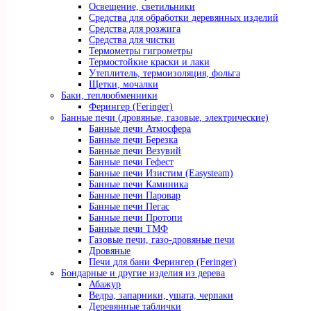
Освещение, светильники
Средства для обработки деревянных изделий
Средства для розжига
Средства для чистки
Термометры гигрометры
Термостойкие краски и лаки
Утеплитель, термоизоляция, фольга
Щетки, мочалки
Баки, теплообменники
Ферингер (Feringer)
Банные печи (дровяные, газовые, электрические)
Банные печи Атмосфера
Банные печи Березка
Банные печи Везувий
Банные печи Гефест
Банные печи Изистим (Easysteam)
Банные печи Каминика
Банные печи Паровар
Банные печи Пегас
Банные печи Протопи
Банные печи ТМФ
Газовые печи, газо-дровяные печи
Дровяные
Печи для бани Ферингер (Feringer)
Бондарные и другие изделия из дерева
Абажур
Ведра, запарники, ушата, черпаки
Деревянные таблички