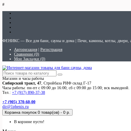
#
ФЕНИКС — Все для бани, сауны и дома | Печи, камины, котлы, двери, 
Авторизация
|
Регистрация
Сравнение (0)
Мои Закладки (0)
Магазин и часы работы
Сибирский тракт, 47
, Стройбаза РИФ склад Г-17
Часы работы: пн-пт с 09:00 до 16:00; сб с 09:00 до 15:00; вск выходной.
Тел.:
+7 (917) 890-37-38
+7 (905) 370-60-00
dir@1phenix.ru
Корзина покупок
0 товар(ов) - 0 р.
В корзине пусто!