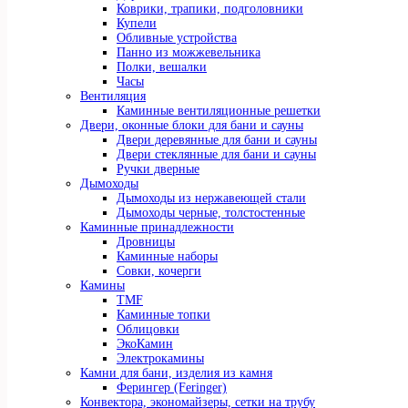
Коврики, трапики, подголовники
Купели
Обливные устройства
Панно из можжевельника
Полки, вешалки
Часы
Вентиляция
Каминные вентиляционные решетки
Двери, оконные блоки для бани и сауны
Двери деревянные для бани и сауны
Двери стеклянные для бани и сауны
Ручки дверные
Дымоходы
Дымоходы из нержавеющей стали
Дымоходы черные, толстостенные
Каминные принадлежности
Дровницы
Каминные наборы
Совки, кочерги
Камины
TMF
Каминные топки
Облицовки
ЭкоКамин
Электрокамины
Камни для бани, изделия из камня
Ферингер (Feringer)
Конвектора, экономайзеры, сетки на трубу