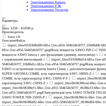
Электрокаменки Карина
Электрокаменки РЭК
Электрокаменки Теплодар
Параметры
Цена
6250
-
414590
р.
Производитель
Sawo
139
ОписаниеФайла
import_files/03/03b86d09-681a-11ee-a954-50465db507f7_03b86d0b-
681a-11ee-a954-50465db507f7.jpeg#Блок мощности SAWO INP-C-C I
мощности SAWO Innova с доп функциями (диммер, вентилятор)
i
1
с управлением вентиляцией
import_files/03/03b86d14-681a-11ee
1
50465db507f7_03b86d1c-681a-11ee-a954-50465db507f7.png#Блок мощ
SAWO со встроенным пультом Innova Classic с дополнительными фун
SUPER SAVONIA COMBI, встр парогенератор SAVC-180NS-Z
impo
1
COMBI, встр парогенератор SAVC-150NS-P-F
import_files/06/06
1
парогенератор SAVC-150NS-Z
import_files/06/06386ced-68ec-11e
1
import_files/06/06386cf1-68ec-11ee-a955-50465db507f7_06386cf3-68e
11ee-a955-50465db507f7.png#Электрическая печь SAWO TOWER TH3-6
SAWO TOWER TH9-150NS-P
import_files/06/06386cfe-68ec-11e
1
import_files/06/06386d02-68ec-11ee-a955-50465db507f7_06386d04-68e