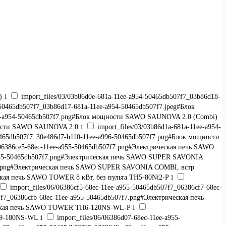
i)
import_files/03/03b86d0e-681a-11ee-a954-50465db507f7_03b86d18-
1
-50465db507f7_03b86d17-681a-11ee-a954-50465db507f7.jpeg#Блок
1ee-a954-50465db507f7.png#Блок мощности SAWO SAUNOVA 2.0 (Combi)
ощности SAWO SAUNOVA 2.0
import_files/03/03b86d1a-681a-11ee-a954-
1
50465db507f7_30e486d7-b110-11ee-a996-50465db507f7.png#Блок мощности
_06386ce5-68ec-11ee-a955-50465db507f7.png#Электрическая печь SAWO
e-a955-50465db507f7.png#Электрическая печь SAWO SUPER SAVONIA
07f7.png#Электрическая печь SAWO SUPER SAVONIA COMBI, встр
ческая печь SAWO TOWER 8 кВт, без пульта TH5-80Ni2-P
1
import_files/06/06386cf5-68ec-11ee-a955-50465db507f7_06386cf7-68ec-
7f7_06386cfb-68ec-11ee-a955-50465db507f7.png#Электрическая печь
рическая печь SAWO TOWER TH6-120NS-WL-P
1
TH9-180NS-WL
import_files/06/06386d07-68ec-11ee-a955-
1