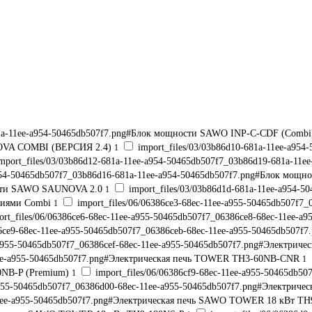
681a-11ee-a954-50465db507f7.png#Блок мощности SAWO INP-C-CDF (Comb
NNOVA COMBI (ВЕРСИЯ 2.4)
import_files/03/03b86d10-681a-11ee-a954
1
mport_files/03/03b86d12-681a-11ee-a954-50465db507f7_03b86d19-681a-1
-a954-50465db507f7_03b86d16-681a-11ee-a954-50465db507f7.png#Блок м
ности SAWO SAUNOVA 2.0
import_files/03/03b86d1d-681a-11ee-a954-
1
кциями Combi
import_files/06/06386ce3-68ec-11ee-a955-50465db507f7
1
rt_files/06/06386ce6-68ec-11ee-a955-50465db507f7_06386ce8-68ec-11e
386ce9-68ec-11ee-a955-50465db507f7_06386ceb-68ec-11ee-a955-50465db5
e-a955-50465db507f7_06386cef-68ec-11ee-a955-50465db507f7.png#Электри
c-11ee-a955-50465db507f7.png#Электрическая печь TOWER TH3-60NB-CNR
1
0NB-P (Premium)
import_files/06/06386cf9-68ec-11ee-a955-50465db50
1
e-a955-50465db507f7_06386d00-68ec-11ee-a955-50465db507f7.png#Элект
c-11ee-a955-50465db507f7.png#Электрическая печь SAWO TOWER 18 кВт 