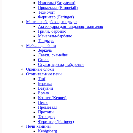
Изистим (Easysteam)
Прометалл (Рrometall)
Технолит
Ферингер (Feringer)
Мангалы, барбекю, тандыры
Аксессуары для тандыров, мангалов
Грили, барбекю
Манагалы-барбекю
Тандыры
Мебель для бани
Зеркала
Лавки, скамейки
Столы
Стулья, кресла, табуретки
Оконные блоки
Отопительные печи
Tmf
Березка
Везувий
Ермак
Кеннет (Kennet)
Пегас
Прометалл
Протопи
Теплодар
Ферингер (Feringer)
Печи камины
Kenigsberg