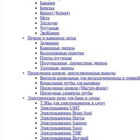
Бавария
Березка
Кеннет (Kennet)
Мета
Теплодар
Чугунные
ЭкоКамин
Печное и каминное литье
Задвижки
Каминные дверцы
Колосниковые решетки
Плиты чугунные
Поддувальные, прочистные дверцы
Топочные дверцы
Проходники кровли, вeнтиляционные выходы
Вентиля кровельные для металлочерепицы и прямой
Кровельные трубы для вытяжки
Проходники кровли (Мастер-флеш)
Проходные элементы трубы
Электрические печи для бани и сауны
ТЭНы для электрокаменок в сауну
Электрокамеки UMT
Электрокаменки Braus Soul
Электрокаменки Harvia
Электрокаменки Sangens
Электрокаменки Sawo
Электрокаменки TMF
Электрокаменки Везувий