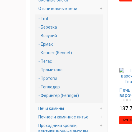
Оконные блоки
Отопительные печи
Tmf
Березка
Везувий
Ермак
Кеннет (Kennet)
Пегас
Прометалл
Протопи
Теплодар
Печь 
варо
Ферингер (Feringer)
(Верд
набо
137 7
Печи камины
Печное и каминное литье
КУПИ
Проходники кровли,
вeнтиляционные выходы