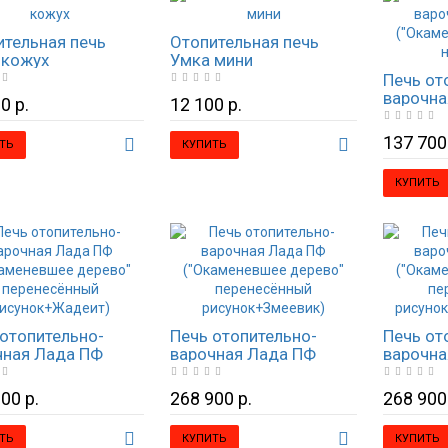
ительная печь
Отопительная печь
 кожух
Умка мини
Печь от
варочна
0 р.
12 100 р.
("Окаме
наборн
137 700
ТЬ
КУПИТЬ
КУПИТЬ
отопительно-
Печь отопительно-
Печь от
чная Лада ПФ
варочная Лада ПФ
варочна
аменевшее дерево"
("Окаменевшее дерево"
("Окаме
несённый
перенесённый
перене
00 р.
268 900 р.
268 900
нок+Жадеит)
рисунок+Змеевик)
рисуно
Леванте
ТЬ
КУПИТЬ
КУПИТЬ