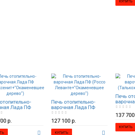
КУПИТЬ
Печь от
варочна
отопительно-
Печь отопительно-
(Талько
чная Лада ПФ
варочная Лада ПФ
наборн
оксенит+"Окаменевшее
(Россо
137 700
о")
Леванте+"Окаменевшее
00 р.
127 100 р.
дерево")
КУПИТЬ
ТЬ
КУПИТЬ