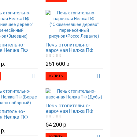
опительно-
Печь отопительно-
я Нелжа ПФ
варочная Нелжа ПФ
невшее дерево"
("Окаменевшее дерево"
сённый
перенесённый
 р.
251 600 р.
+Змеевик)
рисунок+Россо
Леванте)
КУПИТЬ
Печь отопительно-
варочная Нелжа ПФ
опительно-
(Дубы)
я Нелжа ПФ
Гватемала
54 200 р.
ый)
 р.
КУПИТЬ