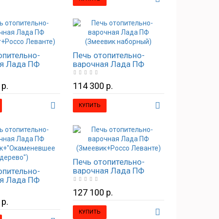
опительно-
Печь отопительно-
я Лада ПФ
варочная Лада ПФ
т+Россо
(Змеевик наборный)
)
 р.
114 300 р.
КУПИТЬ
Печь отопительно-
варочная Лада ПФ
опительно-
(Змеевик+Россо
я Лада ПФ
Леванте)
ик+"Окаменевшее
127 100 р.
)
 р.
КУПИТЬ