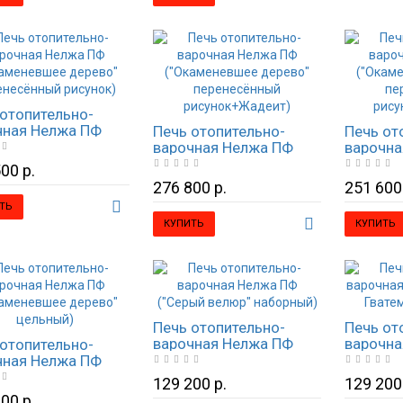
отопительно-
чная Нелжа ПФ
Печь отопительно-
Печь от
аменевшее дерево"
варочная Нелжа ПФ
варочна
несённый рисунок)
("Окаменевшее дерево"
("Окаме
00 р.
перенесённый
перене
276 800 р.
251 600
рисунок+Жадеит)
рисунок
ТЬ
КУПИТЬ
КУПИТЬ
Печь отопительно-
Печь от
варочная Нелжа ПФ
варочна
отопительно-
("Серый велюр"
(Верде 
чная Нелжа ПФ
наборный)
наборн
аменевшее дерево"
129 200 р.
129 200
ный)
00 р.