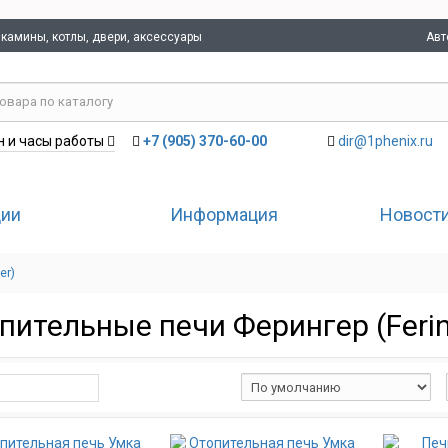
Авт
 камины, котлы, двери, аксессуары
+7 (905) 370-60-00
dir@1phenix.ru
 и часы работы
ции
Информация
Новости
er)
пительные печи Ферингер (Ferin