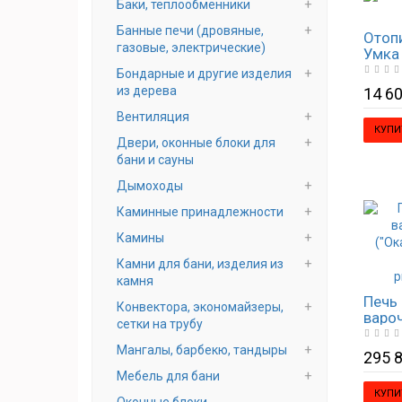
Баки, теплообменники
Банные печи (дровяные,
Отоп
газовые, электрические)
Умка
Бондарные и другие изделия
из дерева
14 60
Вентиляция
КУПИ
Двери, оконные блоки для
бани и сауны
Дымоходы
Каминные принадлежности
Камины
Камни для бани, изделия из
камня
Печь 
Конвектора, экономайзеры,
варо
сетки на трубу
("Ок
пере
Мангалы, барбекю, тандыры
295 8
рису
Мебель для бани
КУПИ