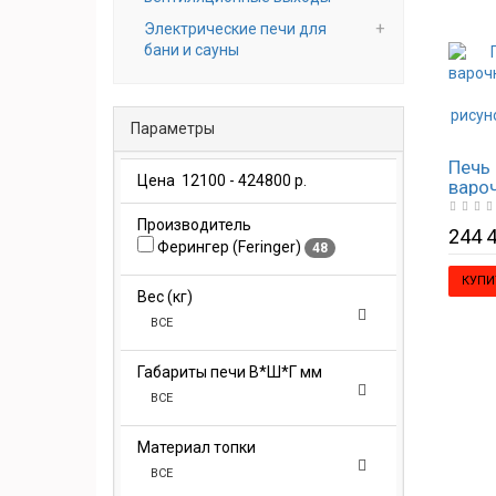
Электрические печи для
бани и сауны
Параметры
Печь 
Цена
12100
-
424800
р.
варо
(Жад
Производитель
рису
244 4
жаде
Ферингер (Feringer)
48
КУПИ
Вес (кг)
ВСЕ
Габариты печи В*Ш*Г мм
ВСЕ
Материал топки
ВСЕ