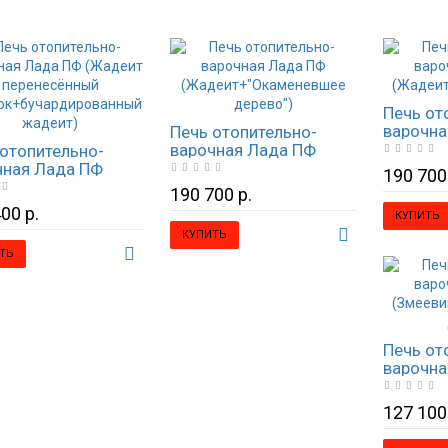
Печь от
варочна
Печь отопительно-
(Жадеи
варочная Лада ПФ
отопительно-
Леванте
(Жадеит+"Окаменевшее
чная Лада ПФ
190 700
дерево")
еит перенесённый
190 700 р.
нок+бучардированный
00 р.
КУПИТЬ
ит)
КУПИТЬ
ТЬ
Печь от
варочна
(Змеев
дерево"
127 100