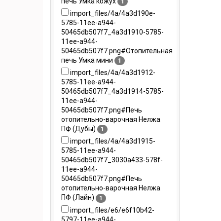
печь Умка кожух
1
import_files/4a/4a3d190e-
5785-11ee-a944-
50465db507f7_4a3d1910-5785-
11ee-a944-
50465db507f7.png#Отопительная
печь Умка мини
1
import_files/4a/4a3d1912-
5785-11ee-a944-
50465db507f7_4a3d1914-5785-
11ee-a944-
50465db507f7.png#Печь
отопительно-варочная Нелжа
ПФ (Дубы)
1
import_files/4a/4a3d1915-
5785-11ee-a944-
50465db507f7_3030a433-578f-
11ee-a944-
50465db507f7.png#Печь
отопительно-варочная Нелжа
ПФ (Лайн)
1
import_files/e6/e6f10b42-
5797-11ee-a944-