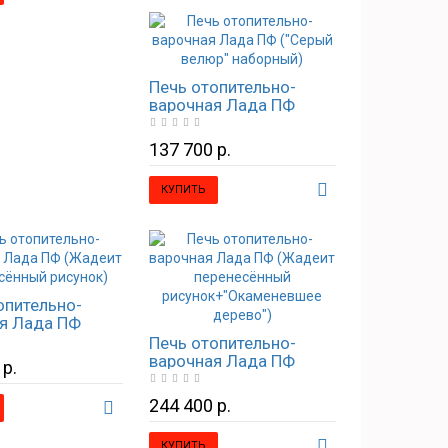
Печь отопительно-
варочная Лада ПФ
("Серый велюр"
наборный)
137 700 р.
КУПИТЬ
опительно-
я Лада ПФ
 перенесённый
Печь отопительно-
)
варочная Лада ПФ
 р.
(Жадеит перенесённый
рисунок+"Окаменевшее
244 400 р.
дерево")
КУПИТЬ