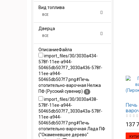
Вид топлива
ВСЕ
Дверца
ВСЕ
ОписаниеФайла
import_files/30/3030a434-
578f-11ee-a944-
50465db507f7_3030a436-578f-
11ee-a944-
50465db507f7.png#Печь
отопительно-варочная Нелжа
ПФ (Русский сувенир)
1
import_files/30/3030a438-
Печь 
578f-11ee-a944-
варо
50465db507f7_3030a43a-578f-
(Пир
11ee-a944-
дерев
50465db507f7.png#Печь
137 7
отопительно-варочная Лада ПФ
("Окаменевшее дерево"
КУПИ