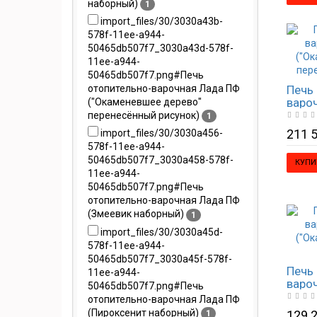
наборный)
1
import_files/30/3030a43b-
578f-11ee-a944-
50465db507f7_3030a43d-578f-
11ee-a944-
50465db507f7.png#Печь
отопительно-варочная Лада ПФ
Печь 
варо
("Окаменевшее дерево"
("Ок
перенесённый рисунок)
1
пере
211 5
import_files/30/3030a456-
578f-11ee-a944-
50465db507f7_3030a458-578f-
КУПИ
11ee-a944-
50465db507f7.png#Печь
отопительно-варочная Лада ПФ
(Змеевик наборный)
1
import_files/30/3030a45d-
578f-11ee-a944-
50465db507f7_3030a45f-578f-
Печь 
11ee-a944-
варо
50465db507f7.png#Печь
("Ок
отопительно-варочная Лада ПФ
цель
(Пироксенит наборный)
129 2
1