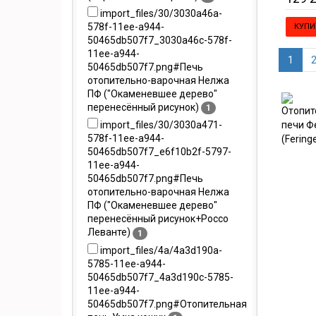
import_files/30/3030a46a-
578f-11ee-a944-
КУПИ
50465db507f7_3030a46c-578f-
11ee-a944-
1
50465db507f7.png#Печь
отопительно-варочная Нелжа
ПФ ("Окаменевшее дерево"
перенесённый рисунок)
1
import_files/30/3030a471-
578f-11ee-a944-
50465db507f7_e6f10b2f-5797-
11ee-a944-
50465db507f7.png#Печь
отопительно-варочная Нелжа
ПФ ("Окаменевшее дерево"
перенесённый рисунок+Россо
Леванте)
1
import_files/4a/4a3d190a-
5785-11ee-a944-
50465db507f7_4a3d190c-5785-
11ee-a944-
50465db507f7.png#Отопительная