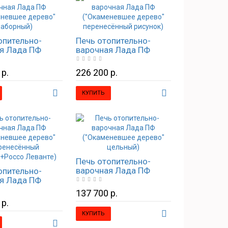
опительно-
Печь отопительно-
я Лада ПФ
варочная Лада ПФ
невшее дерево"
("Окаменевшее дерево"
ый)
перенесённый рисунок)
 р.
226 200 р.
КУПИТЬ
Печь отопительно-
варочная Лада ПФ
опительно-
("Окаменевшее дерево"
я Лада ПФ
цельный)
невшее дерево"
137 700 р.
сённый
 р.
к+Россо
КУПИТЬ
)