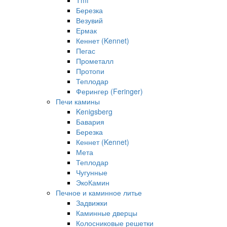
Tmf
Березка
Везувий
Ермак
Кеннет (Kennet)
Пегас
Прометалл
Протопи
Теплодар
Ферингер (Feringer)
Печи камины
Kenigsberg
Бавария
Березка
Кеннет (Kennet)
Мета
Теплодар
Чугунные
ЭкоКамин
Печное и каминное литье
Задвижки
Каминные дверцы
Колосниковые решетки