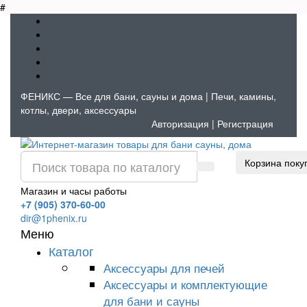
#
ФЕНИКС — Все для бани, сауны и дома | Печи, камины,
котлы, двери, аксессуары
Авторизация
|
Регистрация
Корзина поку
Магазин и часы работы
+7 (905) 370-60-00
dir@1phenix.ru
Меню
Каталог
Аксессуары для печей
Аксессуары и комплектующие
для бани и сауны