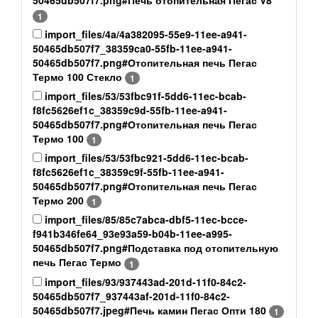
50465db507f7.png#Печь отопительная Пегас V8
1
import_files/4a/4a382095-55e9-11ee-a941-
50465db507f7_38359ca0-55fb-11ee-a941-
50465db507f7.png#Отопительная печь Пегас
Термо 100 Стекло
1
import_files/53/53fbc91f-5dd6-11ec-bcab-
f8fc5626ef1c_38359c9d-55fb-11ee-a941-
50465db507f7.png#Отопительная печь Пегас
Термо 100
1
import_files/53/53fbc921-5dd6-11ec-bcab-
f8fc5626ef1c_38359c9f-55fb-11ee-a941-
50465db507f7.png#Отопительная печь Пегас
Термо 200
1
import_files/85/85c7abca-dbf5-11ec-bcce-
f941b346fe64_93e93a59-b04b-11ee-a995-
50465db507f7.png#Подставка под отопительную
печь Пегас Термо
1
import_files/93/937443ad-201d-11f0-84c2-
50465db507f7_937443af-201d-11f0-84c2-
50465db507f7.jpeg#Печь камин Пегас Опти 180
1