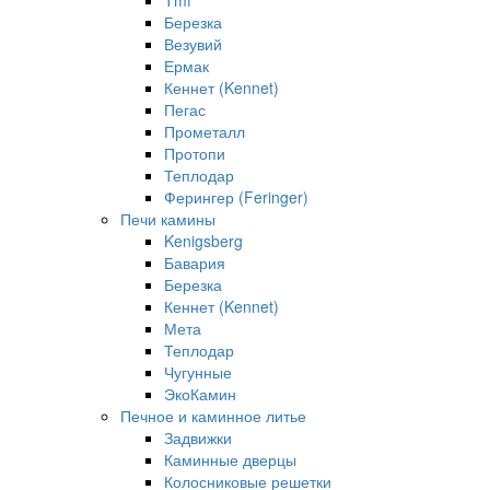
Tmf
Березка
Везувий
Ермак
Кеннет (Kennet)
Пегас
Прометалл
Протопи
Теплодар
Ферингер (Feringer)
Печи камины
Kenigsberg
Бавария
Березка
Кеннет (Kennet)
Мета
Теплодар
Чугунные
ЭкоКамин
Печное и каминное литье
Задвижки
Каминные дверцы
Колосниковые решетки