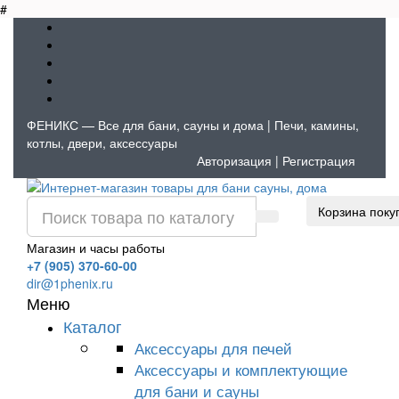
#
ФЕНИКС — Все для бани, сауны и дома | Печи, камины,
котлы, двери, аксессуары
Авторизация
|
Регистрация
Корзина поку
Магазин и часы работы
+7 (905) 370-60-00
dir@1phenix.ru
Меню
Каталог
Аксессуары для печей
Аксессуары и комплектующие
для бани и сауны