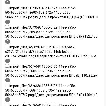
1
import_files/36/369345d1-6f2e-11ee-a95c-
50465db507f7_369345d3-6f2e-11ee-a95c-
50465db507f7.jpeg#Дверца прочистная ДПр-4 (Р) 130х130
1
import_files/36/369345d6-6f2e-11ee-a95c-
50465db507f7_369345d8-6f2e-11ee-a95c-
50465db507f7.png#Дверца прочистная ДПр-3 (Р) 182х130
1
import_files/4f/4fd24195-b361-11e9-baa2-
c217df24e25c_d7857cc7-525a-11eb-bc0b-
c865a45e94fb.jpeg#Дверца прочистная P103 250х210 мм
1
import_files/66/66841350-6f36-11ee-a95c-
50465db507f7_66841352-6f36-11ee-a95c-
50465db507f7.png#Дверца прочистная ДПр (Б) 130х92мм
1
import_files/66/66841356-6f36-11ee-a95c-
50465db507f7_66841358-6f36-11ee-a95c-
50465db507f7.png#Дверца прочистная ДПр-8 (Р) 140х140
1
import_files/66/6684135b-6f36-11ee-a95c-