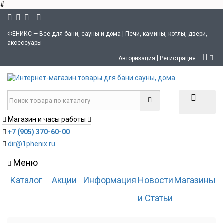
#
ФЕНИКС — Все для бани, сауны и дома | Печи, камины, котлы, двери,
аксессуары
|
Авторизация
Регистрация
Магазин и часы работы
+7 (905) 370-60-00
dir@1phenix.ru
Меню
Каталог
Акции
Информация
Новости
Магазины
и Статьи