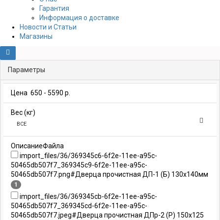
Гарантия
Информация о доставке
Новости и Статьи
Магазины
Параметры
Цена
650
-
5590
р.
Вес (кг)
ВСЕ
ОписаниеФайла
import_files/36/369345c6-6f2e-11ee-a95c-
50465db507f7_369345c9-6f2e-11ee-a95c-
50465db507f7.png#Дверца прочистная ДП-1 (Б) 130х140мм
1
import_files/36/369345cb-6f2e-11ee-a95c-
50465db507f7_369345cd-6f2e-11ee-a95c-
50465db507f7.jpeg#Дверца прочистная ДПр-2 (Р) 150х125